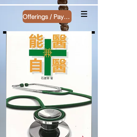
Offerings / Payment