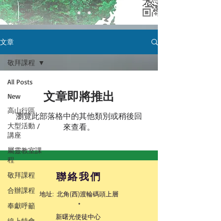
文章
敬拜課程
All Posts
文章即將推出
New
高山行區
瀏覽此部落格中的其他類別或稍後回
大型活動 /
來查看。
講座
屬靈教室課
程
敬拜課程
聯絡我們
合辦課程
地址: 北角(西)渡輪碼頭上層
奉獻呼籲
*
新曙光使徒中心
線上特會