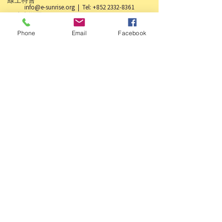
info@e-sunrise.org
| Tel:
+852 2332-8361
門徒倍增運
Whatsapp
+852 5228-3107
(查詢)
動
Whatsapp
+852 5147-2247
(行政部)
Phone
Email
Facebook
動教會系列
*
香港祈禱日-籌組團 / 初三教會大巡遊
禱告會
(專用)
醫治中心
Whatsapp
+852 96553177
晚祭
香港祈禱日
烈火讀經
見證分享
40天禁食禱
文
全年禁食計
劃
Vision 2030