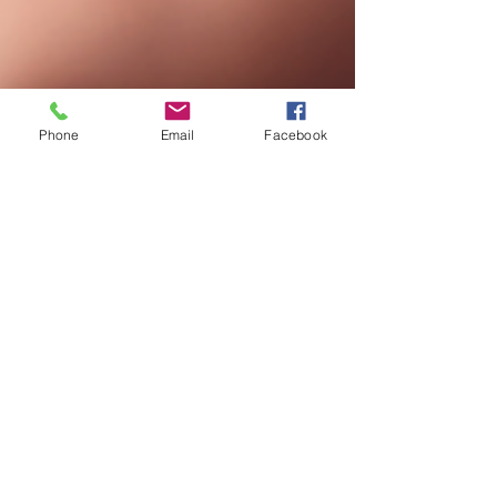
Phone
Email
Facebook